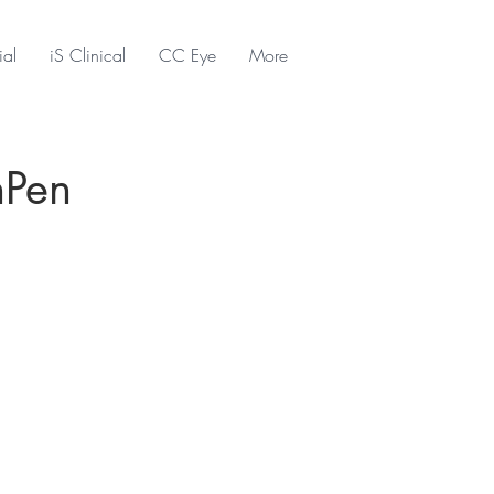
ial
iS Clinical
CC Eye
More
nPen