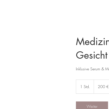
Medizin
Gesicht
Inklusive Serum & M
200
Euro
1 Std.
1
200 €
S
t
d
Weiter